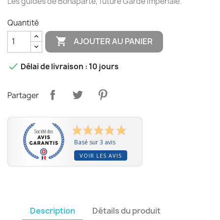
Les guides de Bonaparte, future Garde impériale.
Quantité

AJOUTER AU PANIER

Délai de livraison : 10 jours
Partager
Basé sur 3 avis
VOIR LES AVIS
Description
Détails du produit