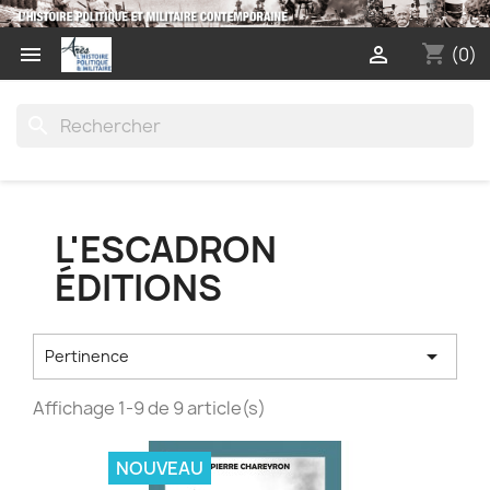
shopping_cart


(0)
search
L'ESCADRON
ÉDITIONS

Pertinence
Affichage 1-9 de 9 article(s)
NOUVEAU