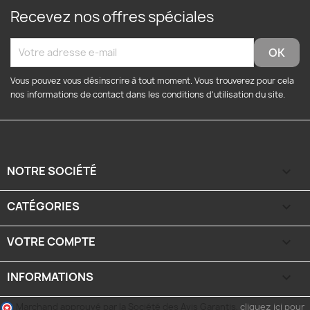
Recevez nos offres spéciales
Vous pouvez vous désinscrire à tout moment. Vous trouverez pour cela
nos informations de contact dans les conditions d'utilisation du site.
NOTRE SOCIÉTÉ

CATÉGORIES

VOTRE COMPTE

INFORMATIONS
keyboard_arrow_down
Marchand approuvé par la Société des Avis Garantis,
cliquez ici pour