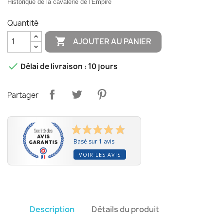
Historique de la cavalerie de l'Empire
Quantité

AJOUTER AU PANIER

Délai de livraison : 10 jours
Partager
Basé sur 1 avis
VOIR LES AVIS
Description
Détails du produit