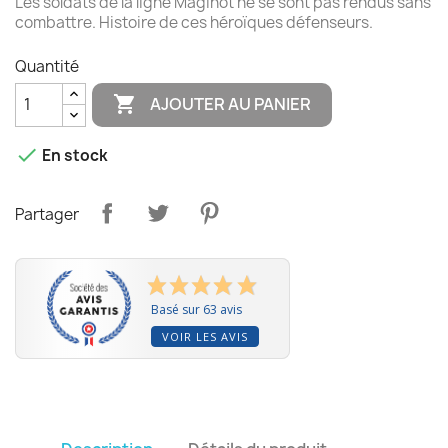
Les soldats de la ligne Maginot ne se sont pas rendus sans
combattre. Histoire de ces héroïques défenseurs.
Quantité

AJOUTER AU PANIER

En stock
Partager
Basé sur 63 avis
VOIR LES AVIS